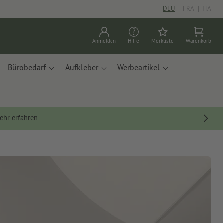
DEU
|
FRA
|
ITA
Anmelden
Hilfe
Merkliste
Warenkorb
Bürobedarf
Aufkleber
Werbeartikel
ehr erfahren