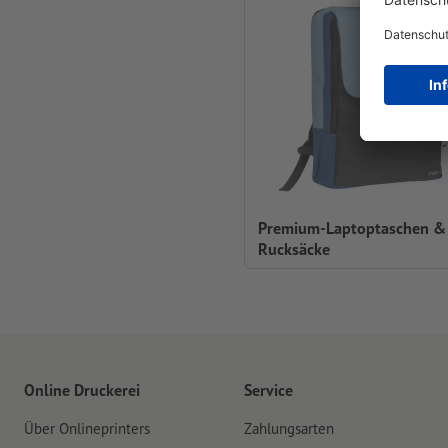
Premium-Laptoptaschen & 
Rucksäcke
Online Druckerei
Service
Über Onlineprinters
Zahlungsarten