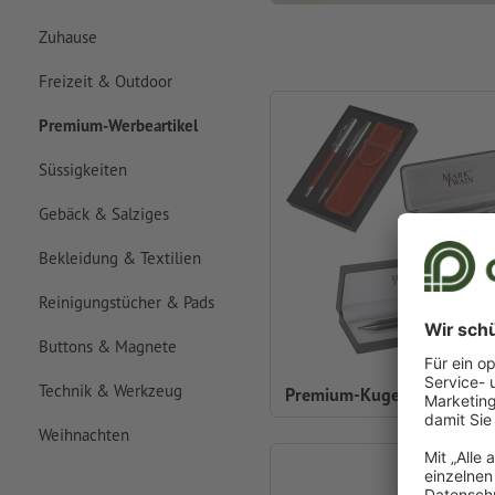
Zuhause
Freizeit & Outdoor
Premium-Werbeartikel
Süssigkeiten
Gebäck & Salziges
Bekleidung & Textilien
Reinigungstücher & Pads
Buttons & Magnete
Technik & Werkzeug
Premium-Kugelschreiber
Weihnachten