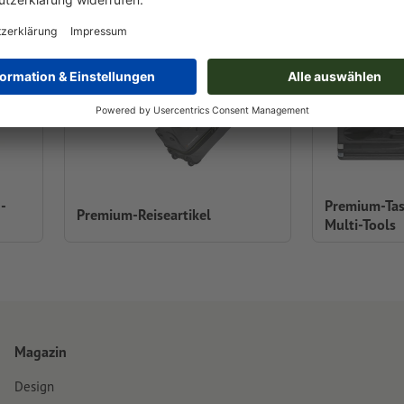
-
Premium-Ta
Premium-Reiseartikel
Multi-Tools
Magazin
Design