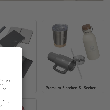
tizbücher
Premium-Flaschen & -Becher