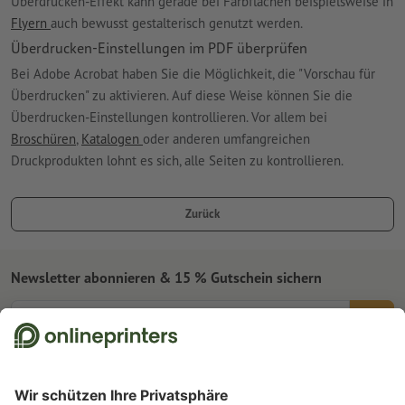
Überdrucken-Effekt kann gerade bei Farbflächen beispielsweise in
Flyern
auch bewusst gestalterisch genutzt werden.
Überdrucken-Einstellungen im PDF überprüfen
Bei Adobe Acrobat haben Sie die Möglichkeit, die "Vorschau für
Überdrucken" zu aktivieren. Auf diese Weise können Sie die
Überdrucken-Einstellungen kontrollieren. Vor allem bei
Broschüren
,
Katalogen
oder anderen umfangreichen
Druckprodukten lohnt es sich, alle Seiten zu kontrollieren.
Zurück
Newsletter abonnieren & 15 % Gutschein sichern
Online Druckerei
Über Onlineprinters