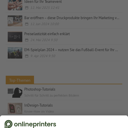
Ideen für Ihr Teamevent
12. Mai 2025 12:41
Bar eröffnen – diese Druckprodukte bringen Ihr Marketing voran
12. Jun 2024 10:00
Preiselastizität einfach erklärt
24. Mai 2024 9:30
EM-Spielplan 2024 – nutzen Sie das Fußball-Event für Ihr Marketing
9. Apr 2024 9:30
Top-Themen
Photoshop-Tutorials
Schritt für Schritt zu perfekten Bildern
InDesign-Tutorials
Know-How im Video
Kostenlose Schriften & Fonts
Schriften und Schrift-Tutorials für jeden Anlass