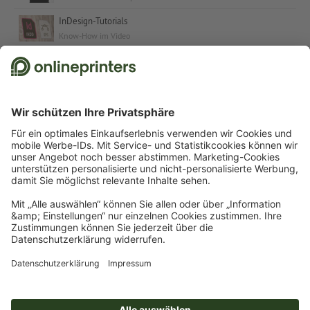
InDesign-Tutorials
Know-How im Video
Kostenlose Schriften & Fonts
Schriften und Schrift-Tutorials für jeden Anlass
© 2026
onlineprinters.ch MAGAZIN
Impressum
|
Datenschutz
Onlineprinters Papier- und
Materialmuster