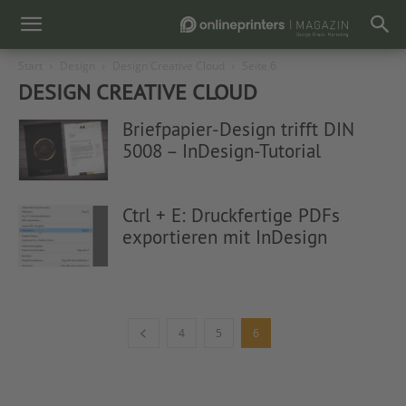
Start
Design
Design Creative Cloud
Seite 6
DESIGN CREATIVE CLOUD
Briefpapier-Design trifft DIN
5008 – InDesign-Tutorial
Ctrl + E: Druckfertige PDFs
exportieren mit InDesign
4
5
6