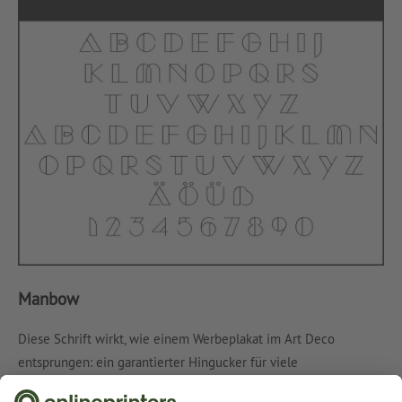
Manbow
Diese Schrift wirkt, wie einem Werbeplakat im Art Deco
entsprungen: ein garantierter Hingucker für viele
Gelegenheiten.