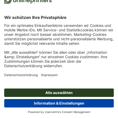
Lizenz: 1001Fonts Free For Commercial Use License
(
https://www.1001fonts.com/licenses/ffc.html
),
Readme-Datei im Zip-Ordner
Download direkt als Zip-Datei
Fontformat: TTF
Design: Raymond Larabie
(
http://typodermicfonts.com/
)
Onlineprinters Papier- und
Materialmuster
Zum Font
Lassen Sie sich von den verschiedensten Papier- und
Materialmustern inspirieren!
Produktmuster bestellen