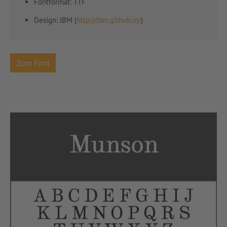
Fontformat: TTF
Design:
IBM (
http://ibm.github.io/
)
Zum Font