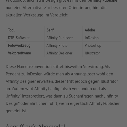
Photoshop; auch zu InDesign gibt es mit dem
Affinity Publisher
nun eine Alternative. Zur besseren Orientierung hier die
aktuellen Werkzeuge im Vergleich:
Tool
Serif
Adobe
DTP-Software
Affinity Publisher
InDesign
Fotowerkzeug
Affinity Photo
Photoshop
Vektorsoftware
Affinity Designer
Illustrator
Diese Namenskonvention stiftet bisweilen Verwirrung. Als
Pendant zu InDesign würde man als Ahnungsloser wohl den
Affinity Designer erwarten, dieser tritt jedoch gegen Illustrator
an. Zudem wird Affinity häufig falsch verstanden und als
„Infinity“ interpretiert, was dann zu Suchanfragen nach „Infinity
Design“ oder ähnlichen führt, wenn eigentlich Affinity Publisher
gemeint ist …
Angriff aufs Abomodell