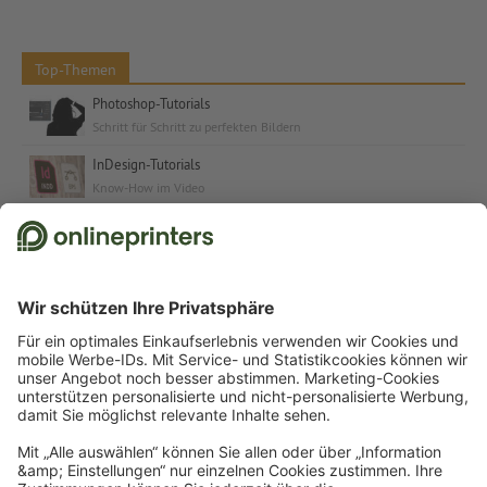
Top-Themen
Photoshop-Tutorials
Schritt für Schritt zu perfekten Bildern
InDesign-Tutorials
Know-How im Video
Kostenlose Schriften & Fonts
Schriften und Schrift-Tutorials für jeden Anlass
© 2026
onlineprinters.ch MAGAZIN